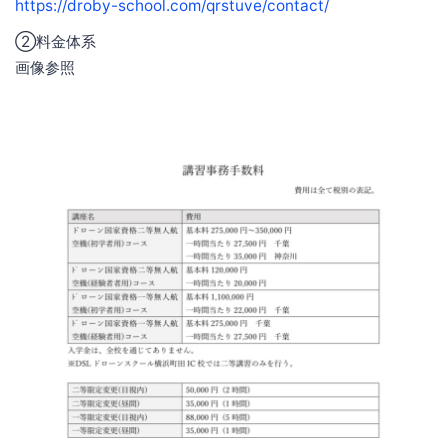
https://droby-school.com/qrstuve/contact/
②料金体系
画像参照