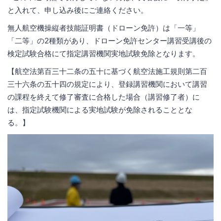
と入れて、申し込み後にご連絡ください。
無人航空機操縦者技能証明書（ドローン免許）は「一等」
「二等」の2種類があり、ドローン免許センター講習受講後の
検定試験合格にて指定講習機関実地試験免除となります。
【航空法第百三十二条の五十に基づく航空法施工規則第二百
三十六条の五十四の規定により、登録講習機関において講習
の課程を終えて修了審査に合格した場合（講習修了者）に
は、指定試験機関による実地試験が免除されることとな
る。】