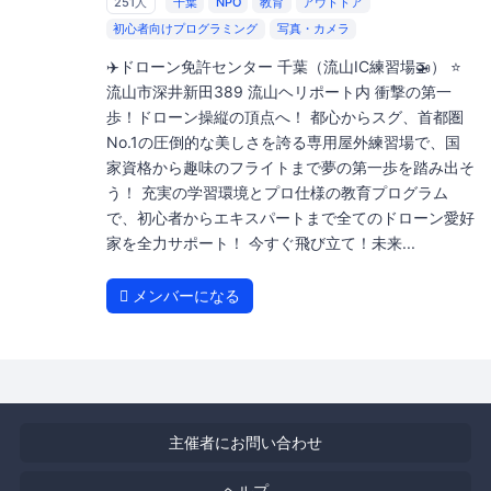
251人
千葉
NPO
教育
アウトドア
初心者向けプログラミング
写真・カメラ
✈️ドローン免許センター 千葉（流山IC練習場🚁） ⭐️
流山市深井新田389 流山ヘリポート内 衝撃の第一
歩！ドローン操縦の頂点へ！ 都心からスグ、首都圏
No.1の圧倒的な美しさを誇る専用屋外練習場で、国
家資格から趣味のフライトまで夢の第一歩を踏み出そ
う！ 充実の学習環境とプロ仕様の教育プログラム
で、初心者からエキスパートまで全てのドローン愛好
家を全力サポート！ 今すぐ飛び立て！未来...
メンバーになる
主催者にお問い合わせ
ヘルプ