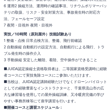
6 運用2 操縦方法、運用時の確認事項、リチウムポリマーバッ
テリの取扱、リスク・安全対策方法、事故発生時の対応方
法、フェールセーフ設定
7 夜間・目視外 夜間・目視外
実技／10時間（原則屋外）技能試験あり
1 整備・点検 日常点検方法、整備、飛行前確認
2 自動操縦 自動航行の設定方法、自動航行による飛行、トラ
ブル発生時の操作介入
3 手動操縦 安定した離陸、着陸、空中操作ができること
■JUIDA認定操縦士資格取得者は、二等国家資格受講時に経験
者コースにて実技免除コースにご参加いただけます。
■当校は、JUIDA認定講師経験だけでなくドローンパイロット
としての経験豊富なインストラクターと、千葉県流山市の広
大な練習場を使用しての屋外操縦訓練、又冷暖房完備の学び
やすい事務所棟等にて座学講習を行います。
■
開催コースと講習スケジュール：