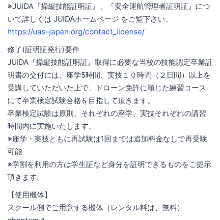
※JUIDA『操縦技能証明証』、『安全運航管理者証明証』につ
いて詳しくは JUIDAホームページ をご覧下さい。
https://uas-japan.org/contact_license/
修了(証明証発行)要件
JUIDA『操縦技能証明証』取得に必要な当校の技能認定卒業証
明書の交付には、座学5時間、実技１０時間（２日間）以上を
受講していただいた上で、ドローン免許に順じた練習コース
にて卒業検定試験合格を目指して頂きます。
卒業検定試験は原則、それぞれの座学、実技それぞれの講習
時間内に実施いたします。
※座学・実技ともに再試験は1回までは追加料金なしで再受験
可能
※学割を利用の方は学生証など身分を証明できるものをご提示
頂きます。
【使用機体】
スクール側でご用意する機体（レンタル料は、無料）