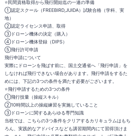
⭐️民間資格取得から飛行開始迄の一連の準備
①認定スクール（FREEBIRD,JUIDA）試験合格（学科、実
地）
②認定ライセンス申請、取得
③ドローン機体の決定（購入）
④ドローン機体登録（DIPS）
⑤飛行許可申請
飛行申請について
実際にドローンを飛ばす前に、国土交通省へ「飛行申請」を
しなければ飛行できない場合があります。飛行申請をするた
めには、下記の3つの条件を満たす必要がございます。
⭐️飛行申請するための3つの条件
①飛行技量（操縦スキル）
②10時間以上の操縦練習を実施していること
③ドローンに関するあらゆる専門知識
当校では、こちらの3つ条件をクリアするカリキュラムはもち
ろん、実践的なアドバイスなども講習期間内にて習得頂けま