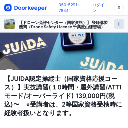
050-5291-
ログイ
7844
ン
【ドローン免許センター（国家資格）】 登録講習
機関（Drone Safety License 千葉流山練習場）
【JUIDA認定操縦士（国家資格応援コー
ス）】実技講習(１0時間・屋外講習/ATTI
モード/オーバーライド) 139,000円(税
込)〜 ⭐️受講者は、2等国家資格受検時に
経験者扱いとなります。