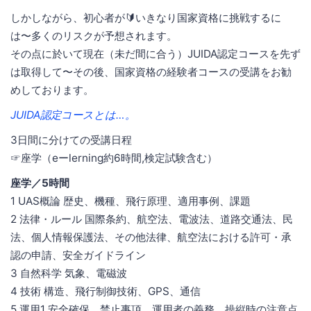
しかしながら、初心者が🔰いきなり国家資格に挑戦するに
は〜多くのリスクが予想されます。
その点に於いて現在（未だ間に合う）JUIDA認定コースを先ず
は取得して〜その後、国家資格の経験者コースの受講をお勧
めしております。
JUIDA認定コースとは…。
3日間に分けての受講日程
☞座学（eーlerning約6時間,検定試験含む）
座学／5時間
1 UAS概論 歴史、機種、飛行原理、適用事例、課題
2 法律・ルール 国際条約、航空法、電波法、道路交通法、民
法、個人情報保護法、その他法律、航空法における許可・承
認の申請、安全ガイドライン
3 自然科学 気象、電磁波
4 技術 構造、飛行制御技術、GPS、通信
5 運用1 安全確保、禁止事項、運用者の義務、操縦時の注意点