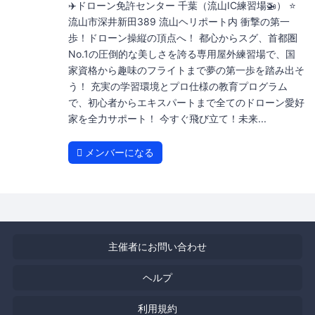
✈️ドローン免許センター 千葉（流山IC練習場🚁） ⭐️
流山市深井新田389 流山ヘリポート内 衝撃の第一
歩！ドローン操縦の頂点へ！ 都心からスグ、首都圏
No.1の圧倒的な美しさを誇る専用屋外練習場で、国
家資格から趣味のフライトまで夢の第一歩を踏み出そ
う！ 充実の学習環境とプロ仕様の教育プログラム
で、初心者からエキスパートまで全てのドローン愛好
家を全力サポート！ 今すぐ飛び立て！未来...
メンバーになる
主催者にお問い合わせ
ヘルプ
利用規約