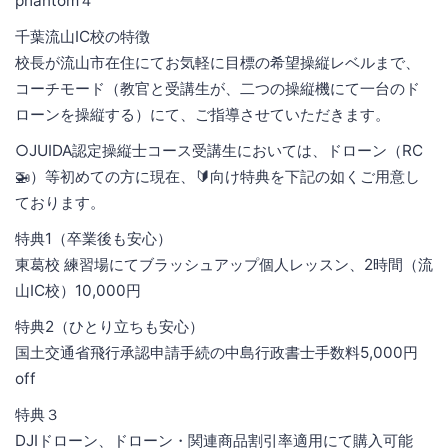
phantom４
千葉流山IC校の特徴
校長が流山市在住にてお気軽に目標の希望操縦レベルまで、
コーチモード（教官と受講生が、二つの操縦機にて一台のド
ローンを操縦する）にて、ご指導させていただきます。
○JUIDA認定操縦士コース受講生においては、ドローン（RC
🚁）等初めての方に現在、🔰向け特典を下記の如くご用意し
ております。
特典1（卒業後も安心）
東葛校 練習場にてブラッシュアップ個人レッスン、2時間（流
山IC校）10,000円
特典2（ひとり立ちも安心）
国土交通省飛行承認申請手続の中島行政書士手数料5,000円
off
特典３
DJIドローン、ドローン・関連商品割引率適用にて購入可能