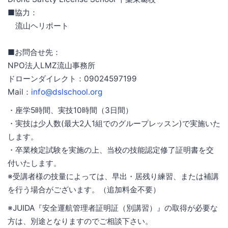
■協力：
流山ヘリポート
■お問合せ先：
NPO法人LMZ流山事務所
ドローンダイレクト：09024597199
Mail：
info@dslschool.org
・座学5時間、実技10時間（3日間）
・実技は少人数(最大2人1組でのグループレッスン)で実施いた
します。
・卒業検定試験を実施の上、当校の技能認定修了証明書を交
付いたします。
※受講者様の技量によっては、早出・居残り練習、または補講
を行う場合がございます。（追加料金不要）
※JUIDA『安全運航管理者証明証（別講習）』の取得が必要な
方は、別途となりますのでご相談下さい。