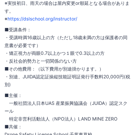
※実技初日、雨天の場合は屋内変更or順延となる場合がありま
す。
※
https://dslschool.org/instructor/
■受講条件：
・受講時満16歳以上の方（ただし18歳未満の方は保護者の同
意書が必要です）
・矯正視力が両眼0.7以上かつ１眼で0.3以上の方
・反社会的勢力と一切関係のない方
■その他費用：（以下費用が別途掛かります。）
・別途、JUIDA認定証操縦技能証明証発行手数料20,000円(税
別)
■主催：
一般社団法人日本UAS 産業振興協議会（JUIDA）認定スク
ール
特定非営利活動法人（NPO法人）LAND MINE ZERO
■共催：
Drone Safety License School 千葉東葛校