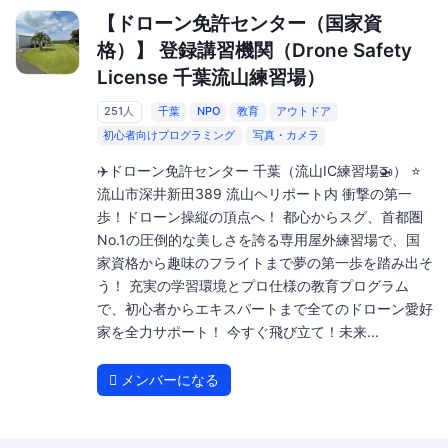
【ドローン免許センター（国家資
格）】 登録講習機関（Drone Safety
License 千葉流山練習場）
251人
千葉
NPO
教育
アウトドア
初心者向けプログラミング
写真・カメラ
✈️ドローン免許センター 千葉（流山IC練習場🚁） ⭐️
流山市深井新田389 流山ヘリポート内 衝撃の第一
歩！ドローン操縦の頂点へ！ 都心からスグ、首都圏
No.1の圧倒的な美しさを誇る専用屋外練習場で、国
家資格から趣味のフライトまで夢の第一歩を踏み出そ
う！ 充実の学習環境とプロ仕様の教育プログラム
で、初心者からエキスパートまで全てのドローン愛好
家を全力サポート！ 今すぐ飛び立て！未来...
メンバーになる