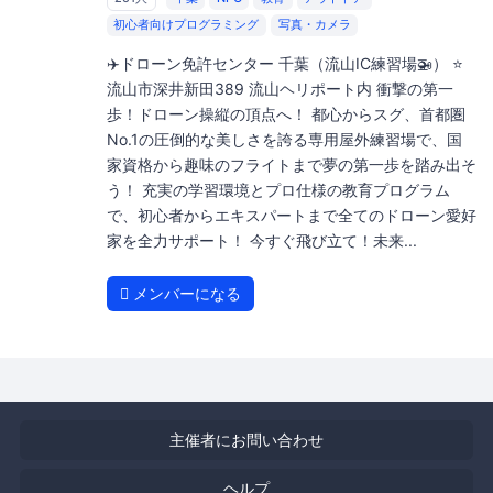
初心者向けプログラミング
写真・カメラ
✈️ドローン免許センター 千葉（流山IC練習場🚁） ⭐️
流山市深井新田389 流山ヘリポート内 衝撃の第一
歩！ドローン操縦の頂点へ！ 都心からスグ、首都圏
No.1の圧倒的な美しさを誇る専用屋外練習場で、国
家資格から趣味のフライトまで夢の第一歩を踏み出そ
う！ 充実の学習環境とプロ仕様の教育プログラム
で、初心者からエキスパートまで全てのドローン愛好
家を全力サポート！ 今すぐ飛び立て！未来...
メンバーになる
主催者にお問い合わせ
ヘルプ