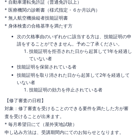
* 自動車運転免許証（普通免許以上）
* 医療機関の診断書（様式指定・６か月以内）
* 無人航空機操縦者技能証明書
* 身体検査の合格基準を満たす方
次の欠格事由のいずれかに該当する方は、技能証明の申
請をすることができません。予めご了承ください。
技能証明を拒否された日から起算して1年を経過し
ていない者
技能証明を保留されている者
技能証明を取り消された日から起算して2年を経過して
いない者
技能証明の効力を停止されている者
【修了審査の日程】
対象：修了審査を受けることのできる要件を満たした方が審
査を受けることが出来ます。
* 毎月希望日にて（屋外実地試験）
申し込み方法は、受講期間内にてのお知らせとなります。