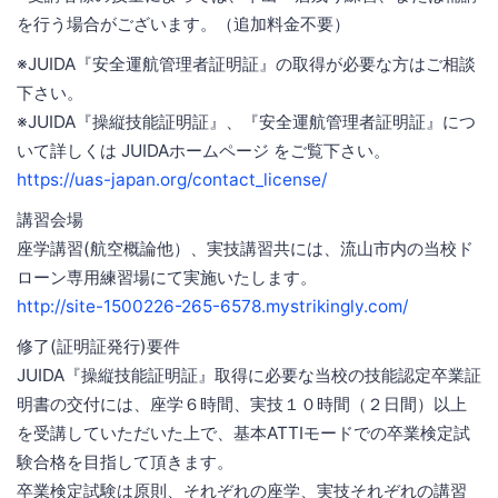
を行う場合がございます。（追加料金不要）
※JUIDA『安全運航管理者証明証』の取得が必要な方はご相談
下さい。
※JUIDA『操縦技能証明証』、『安全運航管理者証明証』につ
いて詳しくは JUIDAホームページ をご覧下さい。
https://uas-japan.org/contact_license/
講習会場
座学講習(航空概論他）、実技講習共には、流山市内の当校ド
ローン専用練習場にて実施いたします。
http://site-1500226-265-6578.mystrikingly.com/
修了(証明証発行)要件
JUIDA『操縦技能証明証』取得に必要な当校の技能認定卒業証
明書の交付には、座学６時間、実技１０時間（２日間）以上
を受講していただいた上で、基本ATTIモードでの卒業検定試
験合格を目指して頂きます。
卒業検定試験は原則、それぞれの座学、実技それぞれの講習