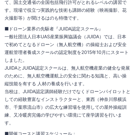
て、国土交通省の全国包括飛行許可がとれるレベルの講習で
す。現場で役立つ実践的な技術も講師の経験（映画撮影、花
火撮影等）が聞けるはのも特徴です。
■ドローン業界の先駆者『JUIDA認定スクール』
一般社団法人日本UAS産業振興協議会（JUIDA）では、日本
で初めてとなるドローン（無人航空機）の操縦士および安全
運航管理者養成スクールの認定制度を2015年10月にスタート
しました。
JUIDAとJUIDA認定スクールは、無人航空機産業の健全な発展
のために、無人航空機運航上の安全に関わる知識と、高い操
縦技能を有する 人材の養成を行います。
当校は、JUIDA認定講師経験だけでなくドローンパイロットと
しての経験豊富なインストラクターと、東西（神奈川県横浜
市、千葉県流山市）の広大な練習場を使用しての屋外操縦訓
練、又冷暖房完備の学びやすい環境にて座学講習を行いま
す。
■開催コースと講習スケジュール：