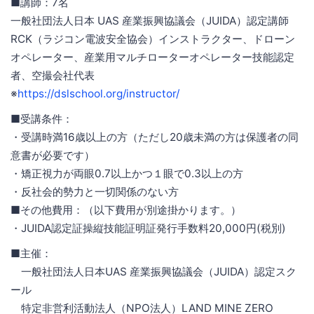
■講師：7名
一般社団法人日本 UAS 産業振興協議会（JUIDA）認定講師
RCK（ラジコン電波安全協会）インストラクター、ドローン
オペレーター、産業用マルチローターオペレーター技能認定
者、空撮会社代表
※
https://dslschool.org/instructor/
■受講条件：
・受講時満16歳以上の方（ただし20歳未満の方は保護者の同
意書が必要です）
・矯正視力が両眼0.7以上かつ１眼で0.3以上の方
・反社会的勢力と一切関係のない方
■その他費用：（以下費用が別途掛かります。）
・JUIDA認定証操縦技能証明証発行手数料20,000円(税別)
■主催：
一般社団法人日本UAS 産業振興協議会（JUIDA）認定スク
ール
特定非営利活動法人（NPO法人）LAND MINE ZERO