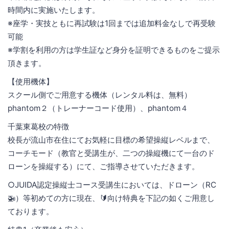
時間内に実施いたします。
※座学・実技ともに再試験は1回までは追加料金なしで再受験
可能
※学割を利用の方は学生証など身分を証明できるものをご提示
頂きます。
【使用機体】
スクール側でご用意する機体（レンタル料は、無料）
phantom２（トレーナーコード使用）、phantom４
千葉東葛校の特徴
校長が流山市在住にてお気軽に目標の希望操縦レベルまで、
コーチモード（教官と受講生が、二つの操縦機にて一台のド
ローンを操縦する）にて、ご指導させていただきます。
○JUIDA認定操縦士コース受講生においては、ドローン（RC
🚁）等初めての方に現在、🔰向け特典を下記の如くご用意し
ております。