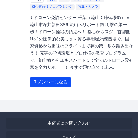
初心者向けプログラミング
写真・カメラ
✈️ドローン免許センター 千葉（流山IC練習場🚁） ⭐️
流山市深井新田389 流山ヘリポート内 衝撃の第一
歩！ドローン操縦の頂点へ！ 都心からスグ、首都圏
No.1の圧倒的な美しさを誇る専用屋外練習場で、国
家資格から趣味のフライトまで夢の第一歩を踏み出そ
う！ 充実の学習環境とプロ仕様の教育プログラム
で、初心者からエキスパートまで全てのドローン愛好
家を全力サポート！ 今すぐ飛び立て！未来...
メンバーになる
主催者にお問い合わせ
ヘルプ