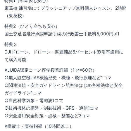
特典1（卒業後も安心）
東葛校 練習場にてブラッシュアップ無料個人レッスン、2時間
（東葛校）
特典2（ひとり立ちも安心）
国土交通省飛行承認申請手続の行政書士手数料5,000円off
特典３
DJIドローン、ドローン・関連商品5パーセント割引率適用に
て購入可能
※JUIDA認定コース座学授業詳細（1ｺﾏ=60分）
○無人航空機UAS概論歴史・機種・飛行原理など1コマ
○関連法規・安全ガイドライン航空法はじめ各種法律と安全
ガイドライン1コマ
○自然科学気象・電磁波1コマ
○技術機体の構造・制御技術・GPS・通信1コマ
○安全運用安全対策・点検・整備など2コマ
※操縦士・実技指導（10時間以上）