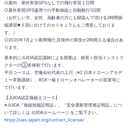
○屋内・屋外実習GPSなしでの飛行実習１日間
○屋外実習GPS援用での手動操縦と自動航行1日間
（お忙しい方、女性、高齢者の方にも馴染んで頂ける2時間操
縦講習✖５回に分けてのカリキュラムもご用意しておりま
す。）
○2020年1月より夜間飛行,目視外の実技が2時間入る場合があ
ります,
基本的にJUIDA認定講師による授業は、校長＋担当インストラ
クターの②名体制で行います。
平日コースは、空撮会社代表の上川（※2 日本ドローンアカデ
ミー常勤講師）、RCK一級ドローンオペレーターの室屋等に
て行います。
【JUIDA認定操縦士コース】
※JUIDA『操縦技能証明証』、『安全運航管理者証明証』につ
いて詳しくは JUIDAホームページ をご覧下さい。
https://uas-japan.org/contact_license/