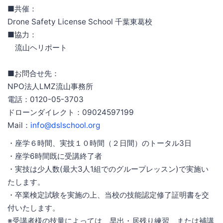
■共催：
Drone Safety License School 千葉東葛校
■協力：
流山ヘリポート
■お問合せ先：
NPO法人LMZ流山事務所
電話：0120-05-3703
ドローンダイレクト：09024597199
Mail：
info@dslschool.org
・座学６時間、実技１０時間（２日間）のトータル3日
・座学6時間既に受講終了者
・実技は少人数(最大3人1組でのグループレッスン)で実施い
たします。
・卒業検定試験を実施の上、当校の技能認定修了証明書を交
付いたします。
※受講者様の技量によっては、早出・居残り練習、または補講