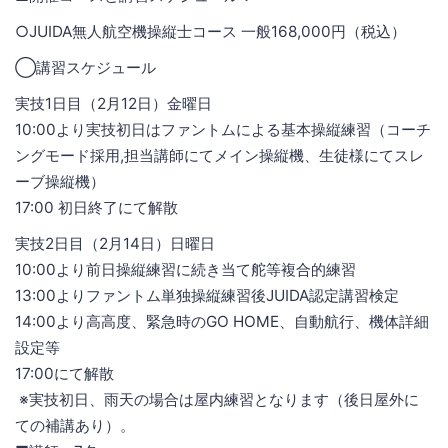
○JUIDA無人航空機操縦士コース 一般168,000円（税込）
◯講習スケジュール
実技1日目（2月12日）金曜日
10:00より実技初日はファントムによる基本操縦練習（コーチ
ングモード採用,担当講師にてメイン操縦機、生徒様にてスレ
ーブ操縦機）‬
‪17:00 初日終了にて解散‬
実技2日目（2月14日）日曜日
10:00より前日操縦練習に続き当て舵等複合的練習‬
‪13:00よりファントム単独操縦練習後JUIDA認定講習検定‬
‪14:00より高高度、緊急時のGO HOME、自動航行、機体詳細
設定等‬
‪17:00にて解散‬
※実技初日、雨天の場合は屋内練習となります（後日屋外に
ての補講あり）。